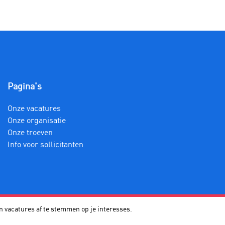
Pagina's
Onze vacatures
Onze organisatie
Onze troeven
Info voor sollicitanten
 vacatures af te stemmen op je interesses.