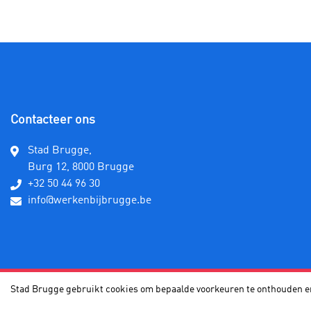
Contacteer ons
Stad Brugge,
Burg 12, 8000 Brugge
+32 50 44 96 30
info@werkenbijbrugge.be
Stad Brugge gebruikt cookies om bepaalde voorkeuren te onthouden en
Stad Brugge ©
OTYS Recruiting Technologies 2026