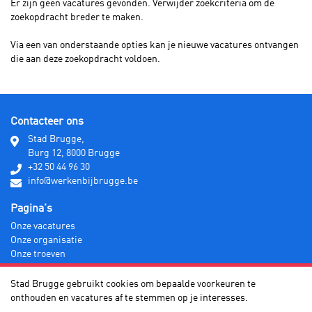
Er zijn geen vacatures gevonden. Verwijder zoekcriteria om de
zoekopdracht breder te maken.
Via een van onderstaande opties kan je nieuwe vacatures ontvangen
die aan deze zoekopdracht voldoen.
Contacteer ons
Stad Brugge,
Burg 12, 8000 Brugge
+32 50 44 96 30
info@werkenbijbrugge.be
Pagina's
Onze vacatures
Onze organisatie
Onze troeven
Info voor sollicitanten
Stad Brugge gebruikt cookies om bepaalde voorkeuren te
onthouden en vacatures af te stemmen op je interesses.
Stad Brugge ©